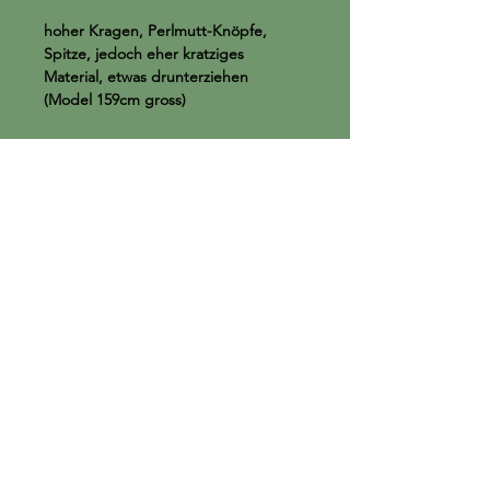
hoher Kragen, Perlmutt-Knöpfe,
Spitze, jedoch eher kratziges
Material, etwas drunterziehen
(Model 159cm gross)
Product Info
keine Angabe
Remark
no return
Shipping
zzgl. Versand oder Abholung im Shop
Moreida Service
AGB
Datenschutzerklärung
Impressum
Cookies