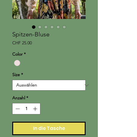
Spitzen-Bluse
Preis
CHF 25.00
Color
*
Size
*
Anzahl
*
In die Tasche