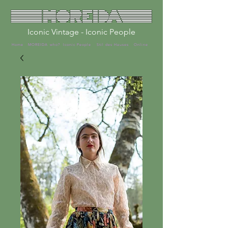
Iconic Vintage - Iconic People
Home
MOREIDA who?
Iconic People
Stil des Hauses
Online