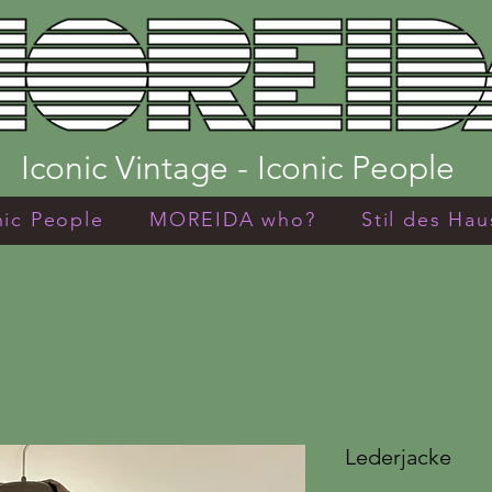
Iconic Vintage - Iconic People
nic People
MOREIDA who?
Stil des Hau
Lederjacke