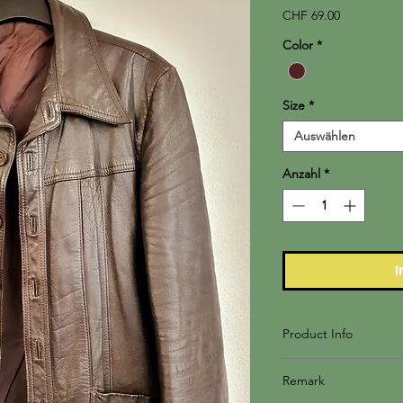
Preis
CHF 69.00
Color
*
Size
*
Auswählen
Anzahl
*
I
Product Info
100% Leder, Futter 
Remark